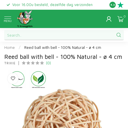
Voor 16.00u besteld, dezelfde dag verzonden
Gratis ret
4.3
0
MENU
Home
/
Reed ball with bell - 100% Natural - ø 4 cm
Reed ball with bell - 100% Natural - ø 4 cm
(0)
TRIXIE