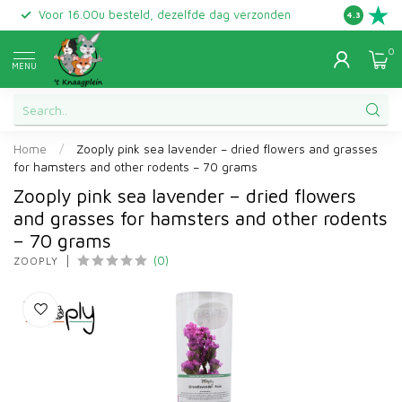
Voor 16.00u besteld, dezelfde dag verzonden
Gratis ret
4.3
0
MENU
Home
/
Zooply pink sea lavender – dried flowers and grasses
for hamsters and other rodents – 70 grams
Zooply pink sea lavender – dried flowers
and grasses for hamsters and other rodents
– 70 grams
(0)
ZOOPLY