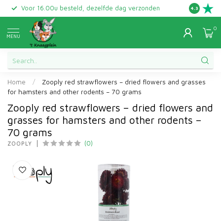
Voor 16.00u besteld, dezelfde dag verzonden
Gratis ret
4.3
0
MENU
Home
/
Zooply red strawflowers – dried flowers and grasses
for hamsters and other rodents – 70 grams
Zooply red strawflowers – dried flowers and
grasses for hamsters and other rodents –
70 grams
(0)
ZOOPLY