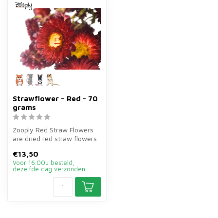
Strawflower – Red - 70
grams
Zooply Red Straw Flowers
are dried red straw flowers
of 70 grams for hamsters,
€13,50
g...
Voor 16.00u besteld,
dezelfde dag verzonden