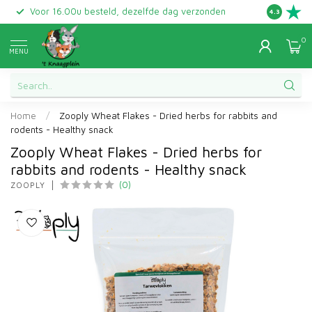
Voor 16.00u besteld, dezelfde dag verzonden
Gratis ret
4.3
0
MENU
Home
/
Zooply Wheat Flakes - Dried herbs for rabbits and
rodents - Healthy snack
Zooply Wheat Flakes - Dried herbs for
rabbits and rodents - Healthy snack
(0)
ZOOPLY