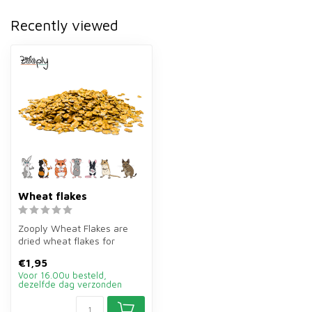
Recently viewed
Wheat flakes
Zooply Wheat Flakes are
dried wheat flakes for
rabbits, guinea pigs and
€1,95
small ro...
Voor 16.00u besteld,
dezelfde dag verzonden