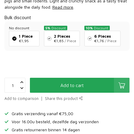
pigs and small rodents. Light and crunchy snack as a tasty treat
alongside the daily food.
Read more
.
Bulk discount
No discount
5%
Discount
10%
Discount
1 Piece
2 Pieces
6 Pieces
€1,95
€1,85
/ Piece
€1,76
/ Piece
Add to cart
Add to comparison
Share this product
Gratis verzending vanaf €75,00
Voor 16.00u besteld, dezelfde dag verzonden
Gratis retourneren binnen 14 dagen