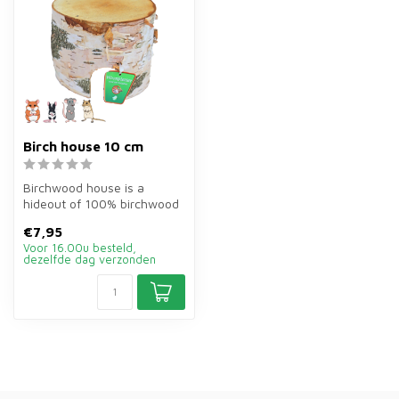
Birch house 10 cm
Birchwood house is a
hideout of 100% birchwood
with a diameter of 10 cm for
€7,95
hams...
Voor 16.00u besteld,
dezelfde dag verzonden