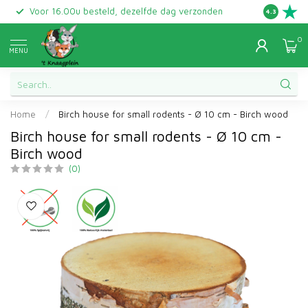
Voor 16.00u besteld, dezelfde dag verzonden
Gratis ret
4.3
0
MENU
Home
/
Birch house for small rodents - Ø 10 cm - Birch wood
Birch house for small rodents - Ø 10 cm -
Birch wood
(0)