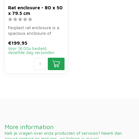
Rat enclosure - 80 x 50
x 79.5 cm
Ferplast rat enclosure is a
spacious enclosure of
80×50×79.5 cm in grey for
€199,95
rats...
Voor 16.00u besteld,
dezelfde dag verzonden
More information
Heb je vragen over onze producten of services? Neem dan
gerust contact op met ons, wij helpen je graag!