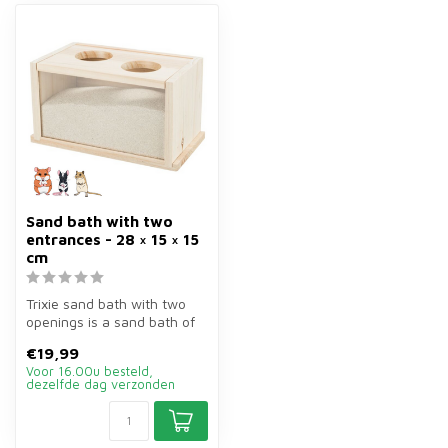
Sand bath with two
entrances - 28 × 15 × 15
cm
Trixie sand bath with two
openings is a sand bath of
28×15×15 cm with
€19,99
plexiglass...
Voor 16.00u besteld,
dezelfde dag verzonden